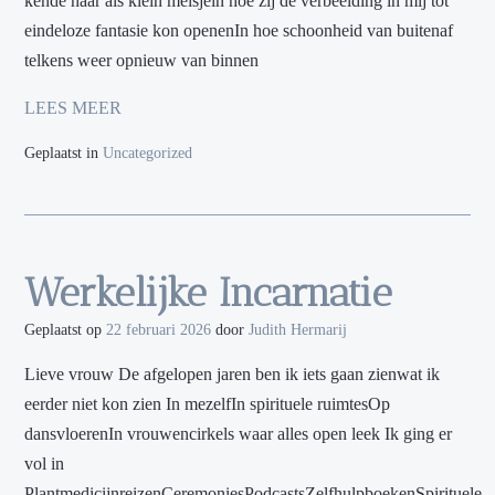
kende haar als klein meisjein hoe zij de verbeelding in mij tot
eindeloze fantasie kon openenIn hoe schoonheid van buitenaf
telkens weer opnieuw van binnen
LEES MEER
Geplaatst in
Uncategorized
Werkelijke Incarnatie
Geplaatst op
22 februari 2026
door
Judith Hermarij
Lieve vrouw De afgelopen jaren ben ik iets gaan zienwat ik
eerder niet kon zien In mezelfIn spirituele ruimtesOp
dansvloerenIn vrouwencirkels waar alles open leek Ik ging er
vol in
PlantmedicijnreizenCeremoniesPodcastsZelfhulpboekenSpirituele