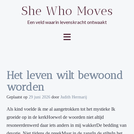
Ga
She Who Moves
naar
de
Een veld waarin levenskracht ontwaakt
inhoud
Het leven wilt bewoond
worden
Geplaatst op
29 juni 2026
door
Judith Hermarij
Als kind voelde ik me al aangetrokken tot het mystieke Ik
groeide op in de kerkHoewel de woorden niet altijd
resoneerdenwerd daar iets anders in mij wakkerDe bedding van
devotie Niet tijdens de preekMaar in de zangIn de stilteIn het