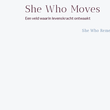
Ga
She Who Moves
naar
de
Een veld waarin levenskracht ontwaakt
inhoud
She Who Rem