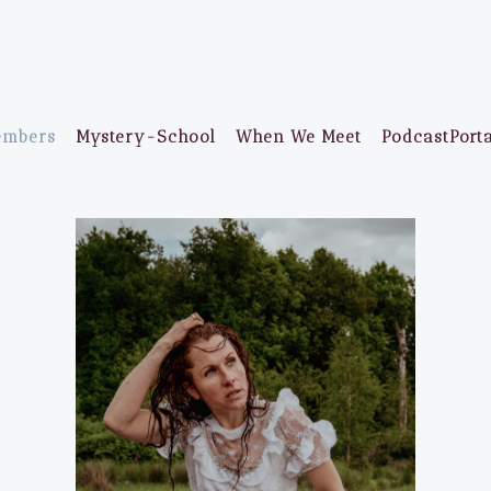
embers
Mystery-School
When We Meet
PodcastPort