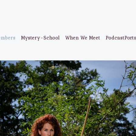
embers
Mystery-School
When We Meet
PodcastPort