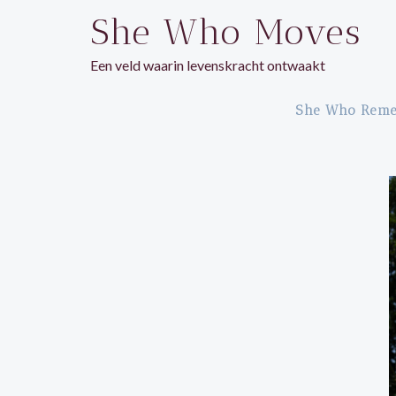
Ga
She Who Moves
naar
de
Een veld waarin levenskracht ontwaakt
inhoud
She Who Rem