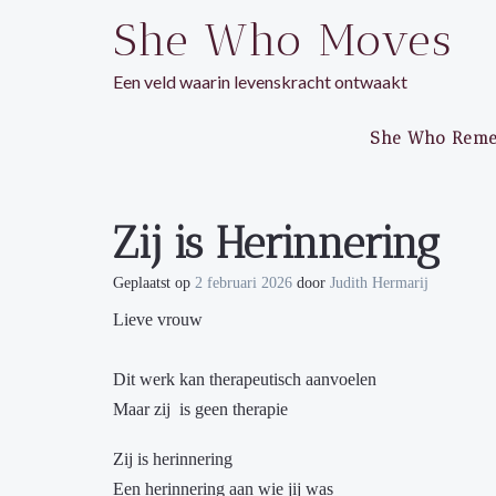
Ga
She Who Moves
naar
de
Een veld waarin levenskracht ontwaakt
inhoud
She Who Rem
Zij is Herinnering
Geplaatst op
2 februari 2026
door
Judith Hermarij
Lieve vrouw
Dit werk kan therapeutisch aanvoelen
Maar zij is geen therapie
Zij is herinnering
Een herinnering aan wie jij was