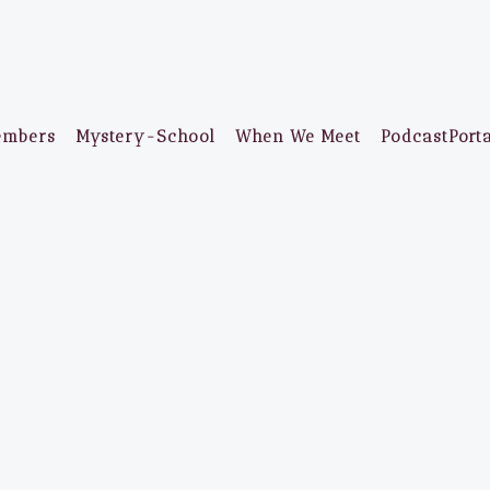
embers
Mystery-School
When We Meet
PodcastPort