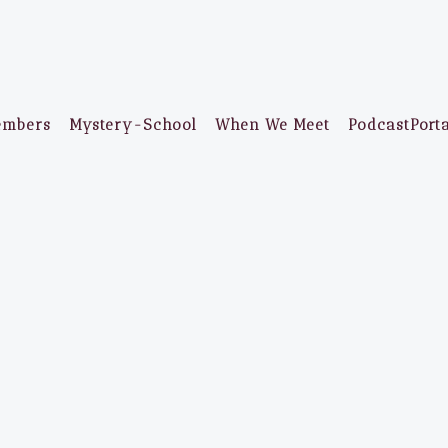
embers
Mystery-School
When We Meet
PodcastPort