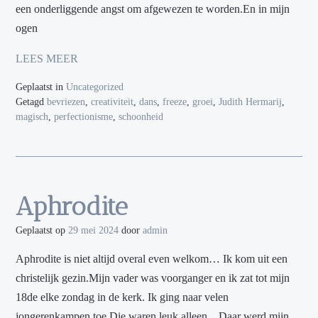
een onderliggende angst om afgewezen te worden.En in mijn
ogen
LEES MEER
Geplaatst in
Uncategorized
Getagd
bevriezen
,
creativiteit
,
dans
,
freeze
,
groei
,
Judith Hermarij
,
magisch
,
perfectionisme
,
schoonheid
Aphrodite
Geplaatst op
29 mei 2024
door
admin
Aphrodite is niet altijd overal even welkom… Ik kom uit een
christelijk gezin.Mijn vader was voorganger en ik zat tot mijn
18de elke zondag in de kerk. Ik ging naar velen
jongerenkampen toe.Die waren leuk alleen…Daar werd mijn