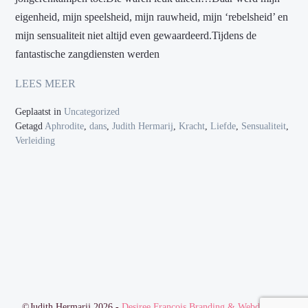
eigenheid, mijn speelsheid, mijn rauwheid, mijn ‘rebelsheid’ en
mijn sensualiteit niet altijd even gewaardeerd.Tijdens de
fantastische zangdiensten werden
LEES MEER
Geplaatst in
Uncategorized
Getagd
Aphrodite
,
dans
,
Judith Hermarij
,
Kracht
,
Liefde
,
Sensualiteit
,
Verleiding
©Judith Hermarij 2026 -
Desiree François Branding & Webdesign
-