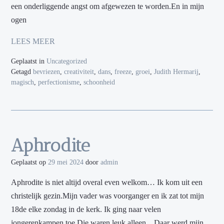
een onderliggende angst om afgewezen te worden.En in mijn
ogen
LEES MEER
Geplaatst in
Uncategorized
Getagd
bevriezen
,
creativiteit
,
dans
,
freeze
,
groei
,
Judith Hermarij
,
magisch
,
perfectionisme
,
schoonheid
Aphrodite
Geplaatst op
29 mei 2024
door
admin
Aphrodite is niet altijd overal even welkom… Ik kom uit een
christelijk gezin.Mijn vader was voorganger en ik zat tot mijn
18de elke zondag in de kerk. Ik ging naar velen
jongerenkampen toe.Die waren leuk alleen…Daar werd mijn