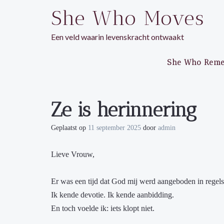
Ga
She Who Moves
naar
de
Een veld waarin levenskracht ontwaakt
inhoud
She Who Rem
Ze is herinnering
Geplaatst op
11 september 2025
door
admin
Lieve Vrouw,
Er was een tijd dat God mij werd aangeboden in regels
Ik kende devotie. Ik kende aanbidding.
En toch voelde ik: iets klopt niet.