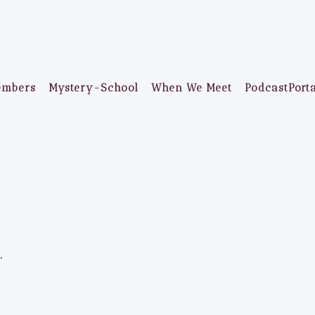
embers
Mystery-School
When We Meet
PodcastPort
.