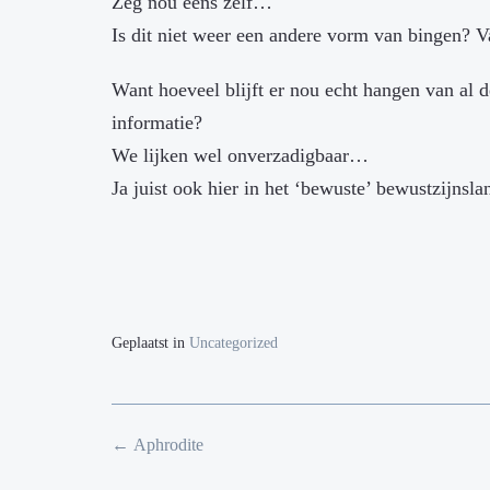
Zeg nou eens zelf…
Is dit niet weer een andere vorm van bingen? 
Want hoeveel blijft er nou echt hangen van al 
informatie?
We lijken wel onverzadigbaar…
Ja juist ook hier in het ‘bewuste’ bewustzijnsla
Geplaatst in
Uncategorized
Bericht
←
Aphrodite
navigatie