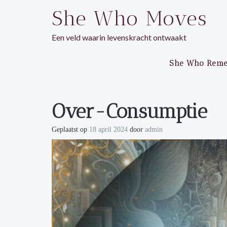
Ga
She Who Moves
naar
de
Een veld waarin levenskracht ontwaakt
inhoud
She Who Rem
Over-Consumptie
Geplaatst op
18 april 2024
door
admin