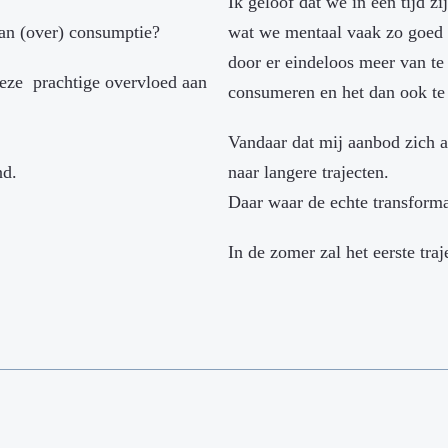
Ik geloof dat we in een tijd 
Van (over) consumptie?
wat we mentaal vaak zo goed 
door er eindeloos meer van te
deze prachtige overvloed aan
consumeren en het dan ook te
Vandaar dat mij aanbod zich a
nd.
naar langere trajecten.
Daar waar de echte transforma
In de zomer zal het eerste traj