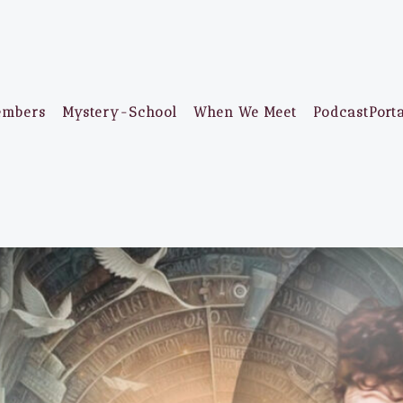
embers
Mystery-School
When We Meet
PodcastPort